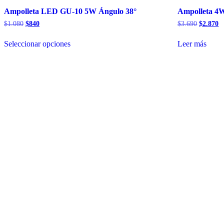
Ampolleta LED GU-10 5W Ángulo 38°
Ampolleta 4W
El
El
El
E
$
1.080
$
840
$
3.690
$
2.870
precio
precio
precio
p
Este
original
actual
original
ac
Seleccionar opciones
Leer más
producto
era:
es:
era:
es
tiene
$1.080.
$840.
$3.690.
$
múltiples
variantes.
Las
opciones
se
pueden
elegir
en
la
página
de
producto