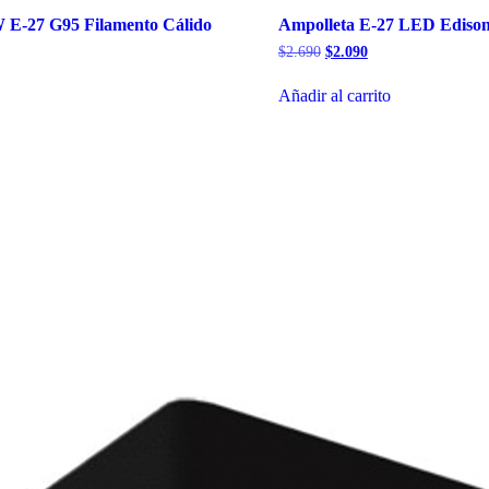
 E-27 G95 Filamento Cálido
Ampolleta E-27 LED Ediso
l
El
El
$
2.690
$
2.090
recio
precio
precio
tual
original
actual
Añadir al carrito
:
era:
es:
2.870.
$2.690.
$2.090.