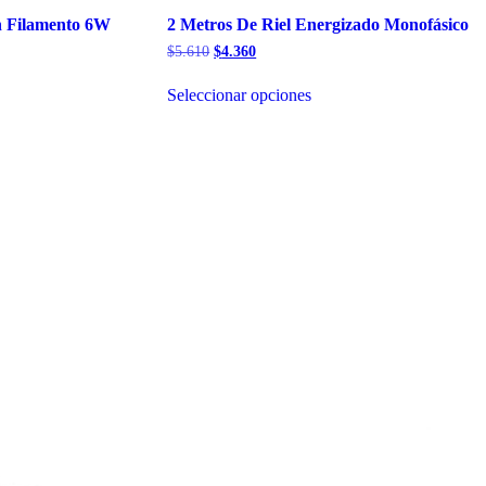
n Filamento 6W
2 Metros De Riel Energizado Monofásico
El
El
$
5.610
$
4.360
precio
precio
Este
original
actual
Seleccionar opciones
producto
era:
es:
tiene
$5.610.
$4.360.
múltiples
variantes.
Las
opciones
se
pueden
elegir
en
la
página
de
producto