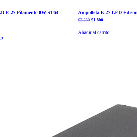
ED E-27 Filamento 8W ST64
Ampolleta E-27 LED Ediso
El
El
$
2.230
$
1.800
precio
precio
l
original
actual
recio
Añadir al carrito
era:
es:
tual
to
$2.230.
$1.800.
:
2.510.