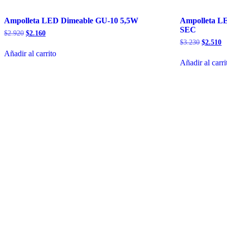
Ampolleta LED Dimeable GU-10 5,5W
Ampolleta L
SEC
El
El
$
2.920
$
2.160
precio
precio
El
E
$
3.230
$
2.510
original
actual
precio
p
Añadir al carrito
era:
es:
original
ac
Añadir al carri
$2.920.
$2.160.
era:
es
$3.230.
$