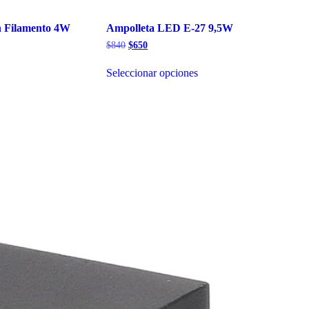
n Filamento 4W
Ampolleta LED E-27 9,5W
El
El
$
840
$
650
precio
precio
Este
original
actual
Seleccionar opciones
producto
era:
es:
tiene
$840.
$650.
múltiples
variantes.
Las
opciones
se
pueden
elegir
en
la
página
de
producto