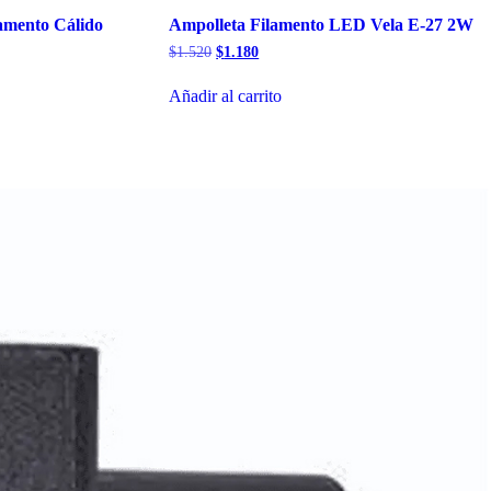
amento Cálido
Ampolleta Filamento LED Vela E-27 2W
El
El
$
1.520
$
1.180
precio
precio
original
actual
Añadir al carrito
era:
es:
$1.520.
$1.180.