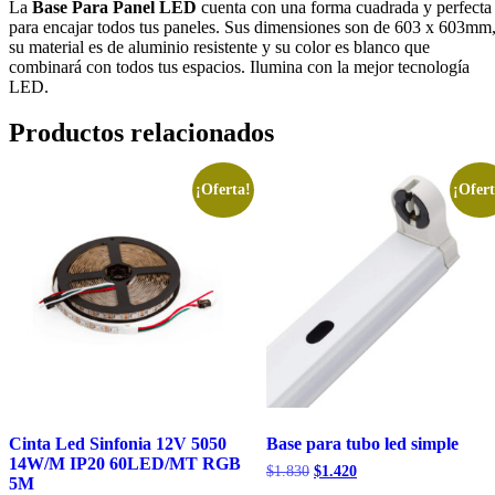
La
Base Para Panel LED
cuenta con una forma cuadrada y perfecta
para encajar todos tus paneles. Sus dimensiones son de 603 x 603mm
su material es de aluminio resistente y su color es blanco que
combinará con todos tus espacios. Ilumina con la mejor tecnología
LED.
Productos relacionados
¡Oferta!
¡Ofert
Cinta Led Sinfonia 12V 5050
Base para tubo led simple
14W/M IP20 60LED/MT RGB
El
El
$
1.830
$
1.420
5M
precio
precio