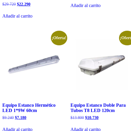
original
actual
El
El
$
29.720
$
22.290
Añadir al carrito
era:
es:
precio
precio
$1.830.
$1.420.
original
actual
Añadir al carrito
era:
es:
$29.720.
$22.290.
¡Oferta!
¡Ofert
Equipo Estanco Hermético
Equipo Estanco Doble Para
LED 1*9W 60cm
Tubos T8 LED 120cm
El
El
El
El
$
9.240
$
7.180
$
13.800
$
10.730
precio
precio
precio
precio
original
actual
original
actual
Añadir al carrito
Añadir al carrito