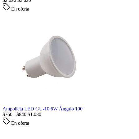
$
2.090
$
2.690
En oferta
Ampolleta LED GU-10 6W Ángulo 100°
$
760
-
$
840
$
1.080
En oferta