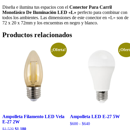
Diseña e ilumina tus espacios con el
Conector Para Carril
Monofásico De Iluminación LED «L»
perfecto para combinar con
todos los ambientes. Las dimensiones de este conector en «L» son de
72 x 20 x 72mm y los encuentras en negro y blanco.
Productos relacionados
¡Oferta!
¡Ofert
Ampolleta Filamento LED Vela
Ampolleta LED E-27 5W
E-27 2W
Rango
$
600
-
$
640
de
El
El
$
1.520
$
1.180