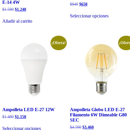
E-14 4W
El
El
$
840
$
650
precio
precio
El
El
$
1.590
$
1.240
Este
original
actual
precio
precio
Seleccionar opciones
producto
era:
es:
original
actual
Añadir al carrito
tiene
$840.
$650.
era:
es:
múltiples
$1.590.
$1.240.
variantes.
Las
opciones
¡Oferta!
¡Ofert
se
pueden
elegir
en
la
página
de
producto
Ampolleta LED E-27 12W
Ampolleta Globo LED E-27
Filamento 6W Dimeable G80
El
El
$
1.480
$
1.150
SEC
precio
precio
Este
original
actual
El
El
$
4.590
$
3.460
Seleccionar opciones
producto