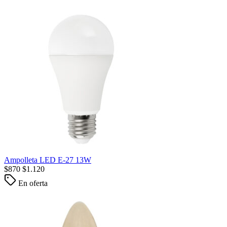
Ampolleta LED E-27 13W
$
870
$
1.120
En oferta