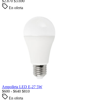
$
2.870
$
3.690
En oferta
Ampolleta LED E-27 5W
$
600
-
$
640
$
810
En oferta