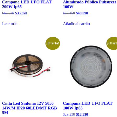
Campana LED UFO FLAT
Alumbrado Público Pubstreet
200W Ip65
160W
El
El
El
El
$
62.530
$
33.970
$
63.160
$
49.090
precio
precio
precio
precio
original
actual
original
actual
Leer más
Añadir al carrito
era:
es:
era:
es:
$62.530.
$33.970.
$63.160.
$49.090.
¡Oferta!
¡Ofert
Cinta Led Sinfonia 12V 5050
Campana LED UFO FLAT
14W/M IP20 60LED/MT RGB
100W Ip65
5M
El
El
$
29.230
$
18.390