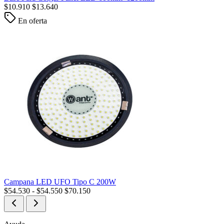
$
10.910
$
13.640
En oferta
Campana LED UFO Tipo C 200W
$
54.530
-
$
54.550
$
70.150