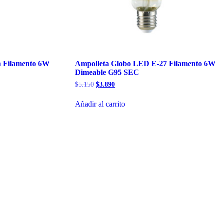
n Filamento 6W
Ampolleta Globo LED E-27 Filamento 6W
Dimeable G95 SEC
El
El
$
5.150
$
3.890
precio
precio
original
actual
Añadir al carrito
era:
es:
$5.150.
$3.890.