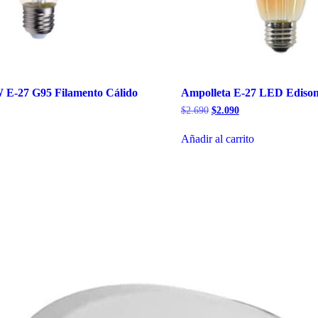
 E-27 G95 Filamento Cálido
Ampolleta E-27 LED Ediso
l
El
El
$
2.690
$
2.090
recio
precio
precio
tual
original
actual
Añadir al carrito
:
era:
es:
2.870.
$2.690.
$2.090.