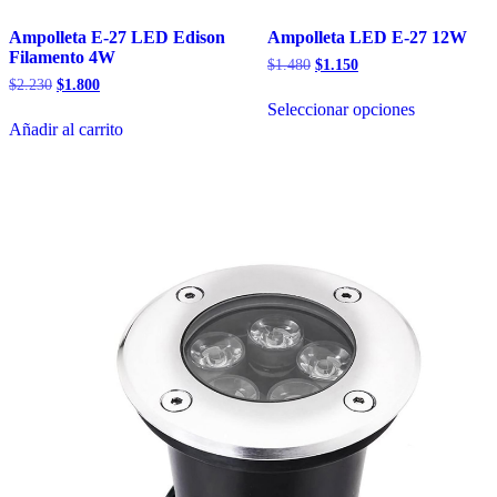
Ampolleta E-27 LED Edison
Ampolleta LED E-27 12W
Filamento 4W
El
El
$
1.480
$
1.150
precio
precio
El
El
$
2.230
$
1.800
Este
original
actual
precio
precio
Seleccionar opciones
producto
era:
es:
original
actual
Añadir al carrito
tiene
$1.480.
$1.150.
era:
es:
múltiples
$2.230.
$1.800.
variantes.
Las
opciones
se
pueden
elegir
en
la
página
de
producto