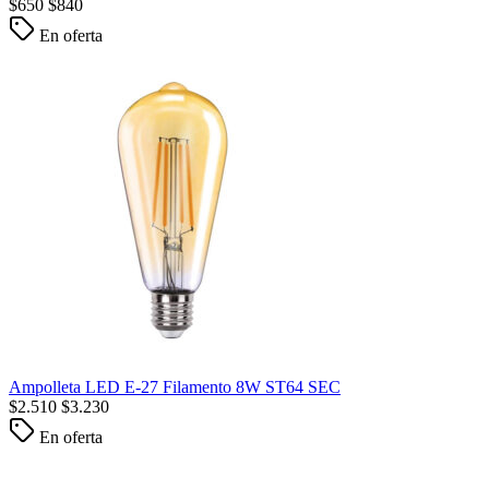
$
650
$
840
En oferta
Ampolleta LED E-27 Filamento 8W ST64 SEC
$
2.510
$
3.230
En oferta