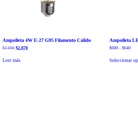
Ampolleta 4W E-27 G95 Filamento Cálido
Ampolleta L
El
El
Ran
$
3.690
$
2.870
$
600
-
$
640
precio
precio
de
original
actual
prec
Leer más
Seleccionar o
era:
es:
des
$3.690.
$2.870.
$60
hast
$64