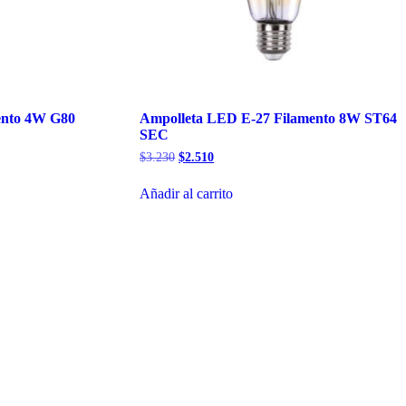
ento 4W G80
Ampolleta LED E-27 Filamento 8W ST64
SEC
El
El
$
3.230
$
2.510
precio
precio
original
actual
Añadir al carrito
era:
es:
$3.230.
$2.510.