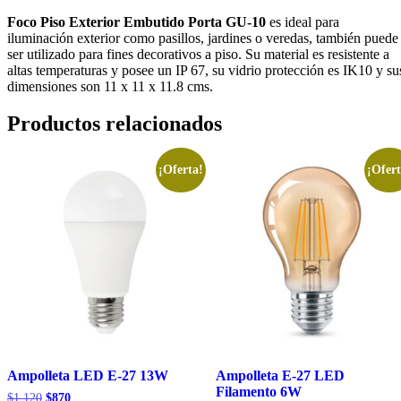
Foco Piso Exterior Embutido Porta GU-10
es ideal para
iluminación exterior como pasillos, jardines o veredas, también puede
ser utilizado para fines decorativos a piso. Su material es resistente a
altas temperaturas y posee un IP 67, su vidrio protección es IK10 y su
dimensiones son 11 x 11 x 11.8 cms.
Productos relacionados
¡Oferta!
¡Ofert
Ampolleta LED E-27 13W
Ampolleta E-27 LED
Filamento 6W
El
El
$
1.120
$
870