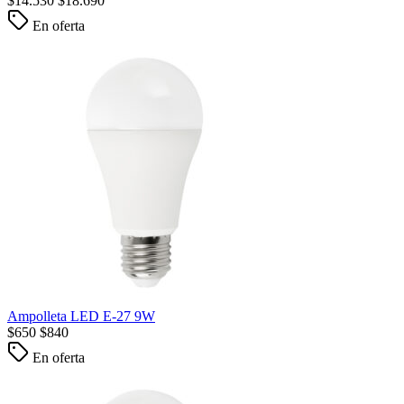
$
14.530
$
18.690
En oferta
Ampolleta LED E-27 9W
$
650
$
840
En oferta