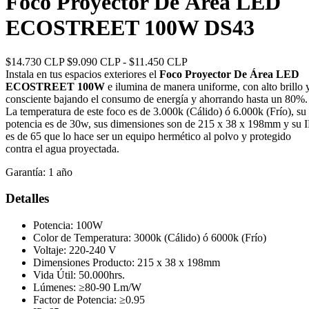
Foco Proyector De Área LED
ECOSTREET 100W DS43
$14.730 CLP
$9.090 CLP - $11.450 CLP
Instala en tus espacios exteriores el
Foco Proyector De Área LED
ECOSTREET 100W
e ilumina de manera uniforme, con alto brillo 
consciente bajando el consumo de energía y ahorrando hasta un 80%.
La temperatura de este foco es de 3.000k (Cálido) ó 6.000k (Frío), su
potencia es de 30w, sus dimensiones son de 215 x 38 x 198mm y su I
es de 65 que lo hace ser un equipo hermético al polvo y protegido
contra el agua proyectada.
Garantía:
1 año
Detalles
Potencia: 100W
Color de Temperatura: 3000k (Cálido) ó 6000k (Frío)
Voltaje: 220-240 V
Dimensiones Producto: 215 x 38 x 198mm
Vida Útil: 50.000hrs.
Lúmenes: ≥80-90 Lm/W
Factor de Potencia: ≥0.95