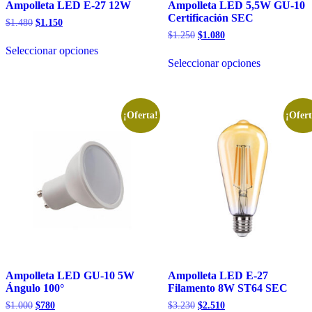
Ampolleta LED E-27 12W
Ampolleta LED 5,5W GU-10
Certificación SEC
El
El
$
1.480
$
1.150
precio
precio
El
El
$
1.250
$
1.080
Este
original
actual
precio
precio
Seleccionar opciones
producto
Este
era:
es:
original
actual
Seleccionar opciones
tiene
producto
$1.480.
$1.150.
era:
es:
múltiples
tiene
$1.250.
$1.080.
variantes.
múltiples
Las
variantes.
opciones
Las
¡Oferta!
¡Ofert
se
opciones
pueden
se
elegir
pueden
en
elegir
la
en
página
la
de
página
producto
de
producto
Ampolleta LED GU-10 5W
Ampolleta LED E-27
Ángulo 100°
Filamento 8W ST64 SEC
El
El
El
El
$
1.000
$
780
$
3.230
$
2.510