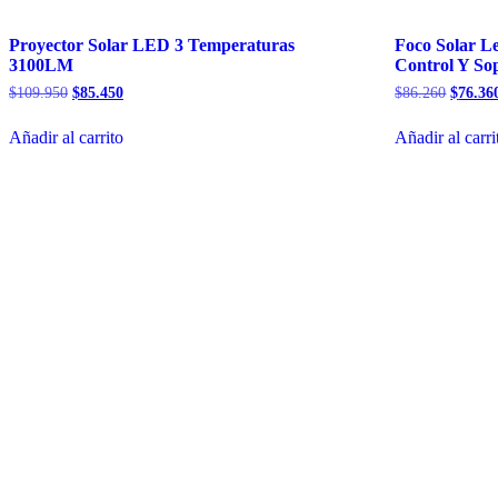
Proyector Solar LED 3 Temperaturas
Foco Solar L
3100LM
Control Y So
El
El
El
$
109.950
$
85.450
$
86.260
$
76.36
precio
precio
precio
original
actual
origina
Añadir al carrito
Añadir al carri
era:
es:
era:
$109.950.
$85.450.
$86.26