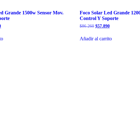
ed Grande 1500w Sensor Mov.
Foco Solar Led Grande 120
porte
Control Y Soporte
El
El
El
0
$
86.260
$
57.890
precio
precio
precio
l
actual
original
actual
to
Añadir al carrito
es:
era:
es:
0.
$76.360.
$86.260.
$57.890.