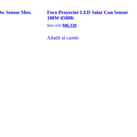
0w Sensor Mov.
Foco Proyector LED Solar Con Sensor
100W 6500K
El
El
$
93.330
$
86.330
precio
precio
original
actual
Añadir al carrito
era:
es:
$93.330.
$86.330.