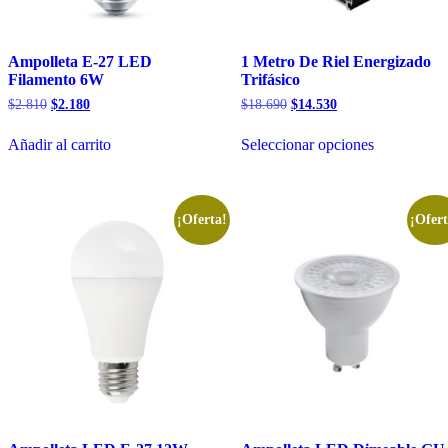
Ampolleta E-27 LED
1 Metro De Riel Energizado
Filamento 6W
Trifásico
El
El
El
El
$
2.810
$
2.180
$
18.690
$
14.530
precio
precio
precio
precio
Este
original
actual
original
actual
Añadir al carrito
Seleccionar opciones
producto
era:
es:
era:
es:
tiene
$2.810.
$2.180.
$18.690.
$14.530.
múltiples
variantes.
Las
¡Oferta!
¡Ofert
opciones
se
pueden
elegir
en
la
página
de
producto