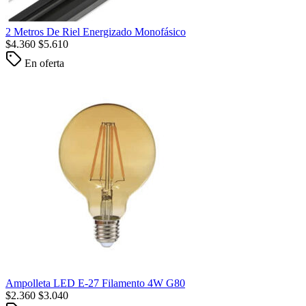
2 Metros De Riel Energizado Monofásico
$
4.360
$
5.610
En oferta
Ampolleta LED E-27 Filamento 4W G80
$
2.360
$
3.040