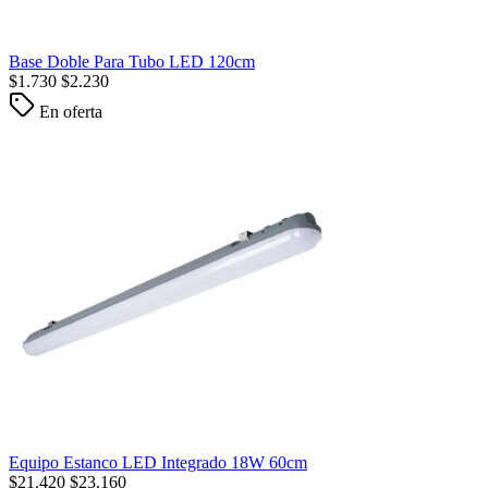
Base Doble Para Tubo LED 120cm
$
1.730
$
2.230
En oferta
Equipo Estanco LED Integrado 18W 60cm
$
21.420
$
23.160