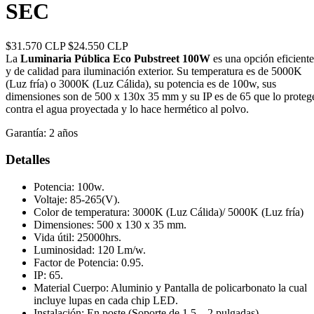
SEC
$31.570 CLP
$24.550 CLP
La
Luminaria Pública Eco Pubstreet 100W
es una opción eficiente
y de calidad para iluminación exterior. Su temperatura es de 5000K
(Luz fría) o 3000K (Luz Cálida), su potencia es de 100w, sus
dimensiones son de 500 x 130x 35 mm y su IP es de 65 que lo proteg
contra el agua proyectada y lo hace hermético al polvo.
Garantía:
2 años
Detalles
Potencia: 100w.
Voltaje: 85-265(V).
Color de temperatura: 3000K (Luz Cálida)/ 5000K (Luz fría)
Dimensiones: 500 x 130 x 35 mm.
Vida útil: 25000hrs.
Luminosidad: 120 Lm/w.
Factor de Potencia: 0.95.
IP: 65.
Material Cuerpo: Aluminio y Pantalla de policarbonato la cual
incluye lupas en cada chip LED.
Instalación: En poste (Soporte de 1.5 – 2 pulgadas).