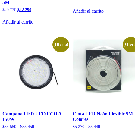
5M
precio
precio
original
actual
El
El
$
29.720
$
22.290
Añadir al carrito
era:
es:
precio
precio
$46.760.
$36.350.
original
actual
Añadir al carrito
era:
es:
$29.720.
$22.290.
¡Oferta!
¡Ofert
Campana LED UFO ECO A
Cinta LED Neón Flexible 5M
150W
Colores
Rango
Rango
$
34.550
-
$
35.450
$
5.270
-
$
5.440
de
de
Este
Este