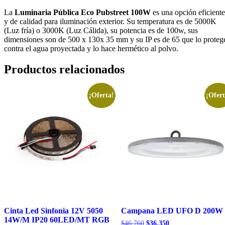
La
Luminaria Pública Eco Pubstreet 100W
es una opción eficiente
y de calidad para iluminación exterior. Su temperatura es de 5000K
(Luz fría) o 3000K (Luz Cálida), su potencia es de 100w, sus
dimensiones son de 500 x 130x 35 mm y su IP es de 65 que lo proteg
contra el agua proyectada y lo hace hermético al polvo.
Productos relacionados
¡Oferta!
¡Ofert
Cinta Led Sinfonia 12V 5050
Campana LED UFO D 200W
14W/M IP20 60LED/MT RGB
El
El
$
46.760
$
36.350