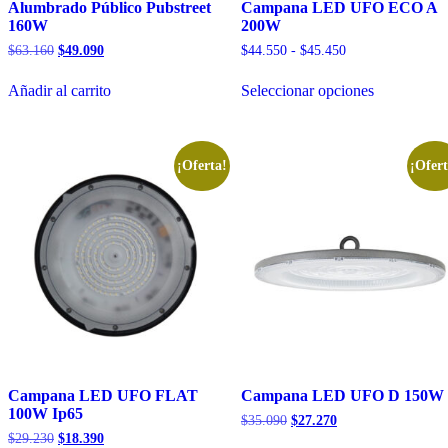
Alumbrado Público Pubstreet
Campana LED UFO ECO A
160W
200W
El
El
Rango
$
63.160
$
49.090
$
44.550
-
$
45.450
precio
precio
de
Este
original
actual
precios:
Añadir al carrito
Seleccionar opciones
producto
era:
es:
desde
tiene
$63.160.
$49.090.
$44.550
múltiples
hasta
variantes.
$45.450
Las
¡Oferta!
¡Ofert
opciones
se
pueden
elegir
en
la
página
de
producto
Campana LED UFO FLAT
Campana LED UFO D 150W
100W Ip65
El
El
$
35.090
$
27.270
precio
precio
El
El
$
29.230
$
18.390