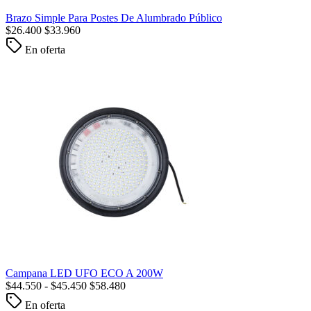
Brazo Simple Para Postes De Alumbrado Público
$
26.400
$
33.960
En oferta
Campana LED UFO ECO A 200W
$
44.550
-
$
45.450
$
58.480
En oferta