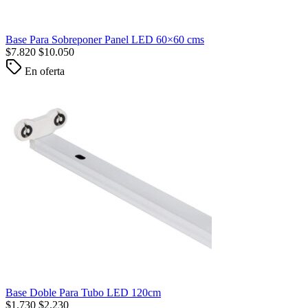
Base Para Sobreponer Panel LED 60×60 cms
$
7.820
$
10.050
En oferta
Base Doble Para Tubo LED 120cm
$
1.730
$
2.230