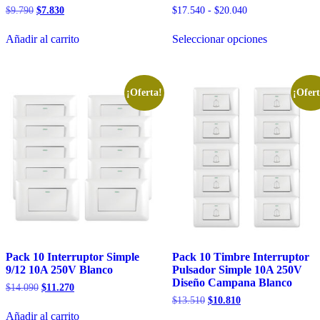
El
El
Rango
$
9.790
$
7.830
$
17.540
-
$
20.040
precio
precio
de
Este
original
actual
precios:
Añadir al carrito
Seleccionar opciones
producto
era:
es:
desde
tiene
$9.790.
$7.830.
$17.540
múltiples
hasta
variantes.
$20.040
Las
¡Oferta!
¡Ofert
opciones
se
pueden
elegir
en
la
página
de
producto
Pack 10 Interruptor Simple
Pack 10 Timbre Interruptor
9/12 10A 250V Blanco
Pulsador Simple 10A 250V
Diseño Campana Blanco
El
El
$
14.090
$
11.270
precio
precio
El
El
$
13.510
$
10.810
original
actual
precio
precio
Añadir al carrito