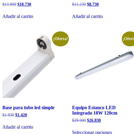
El
El
El
El
$
13.800
$
10.730
$
11.230
$
8.730
precio
precio
precio
precio
original
actual
original
actual
Añadir al carrito
Añadir al carrito
era:
es:
era:
es:
$13.800.
$10.730.
$11.230.
$8.730.
¡Oferta!
¡Ofert
Base para tubo led simple
Equipo Estanco LED
Integrado 18W 120cm
El
El
$
1.830
$
1.420
precio
precio
El
El
$
29.000
$
26.830
original
actual
precio
precio
Añadir al carrito
Este
era:
es:
original
actual
Seleccionar opciones
producto
$1.830.
$1.420.