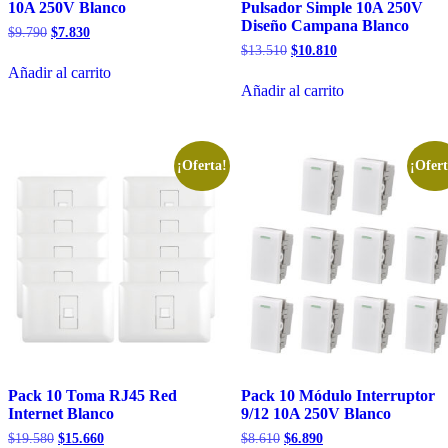
10A 250V Blanco
Pulsador Simple 10A 250V
Diseño Campana Blanco
El
El
$
9.790
$
7.830
precio
precio
El
El
$
13.510
$
10.810
original
actual
precio
precio
Añadir al carrito
era:
es:
original
actual
Añadir al carrito
$9.790.
$7.830.
era:
es:
$13.510.
$10.810.
¡Oferta!
¡Ofert
Pack 10 Toma RJ45 Red
Pack 10 Módulo Interruptor
Internet Blanco
9/12 10A 250V Blanco
El
El
El
El
$
19.580
$
15.660
$
8.610
$
6.890