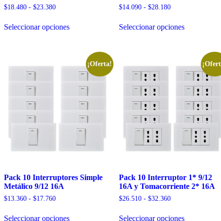
Rango
Rango
$
18.480
-
$
23.380
$
14.090
-
$
28.180
de
de
Este
Este
precios:
precios:
Seleccionar opciones
Seleccionar opciones
producto
producto
desde
desde
tiene
tiene
$18.480
$14.090
múltiples
múltiples
hasta
hasta
variantes.
variantes.
$23.380
$28.180
Las
Las
¡Oferta!
¡Ofert
opciones
opciones
se
se
pueden
pueden
elegir
elegir
en
en
la
la
página
página
de
de
producto
producto
Pack 10 Interruptores Simple
Pack 10 Interruptor 1* 9/12
Metálico 9/12 16A
16A y Tomacorriente 2* 16A
Rango
Rango
$
13.360
-
$
17.760
$
26.510
-
$
32.360
de
de
Este
Este
precios:
precios:
Seleccionar opciones
Seleccionar opciones
producto
producto