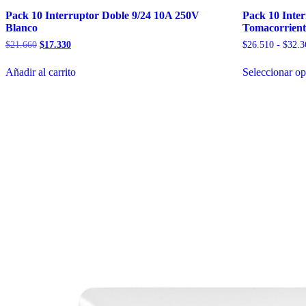
Pack 10 Interruptor Doble 9/24 10A 250V
Pack 10 Inter
Blanco
Tomacorrient
El
El
$
21.660
$
17.330
$
26.510
-
$
32.3
precio
precio
original
actual
Añadir al carrito
Seleccionar o
era:
es:
$21.660.
$17.330.