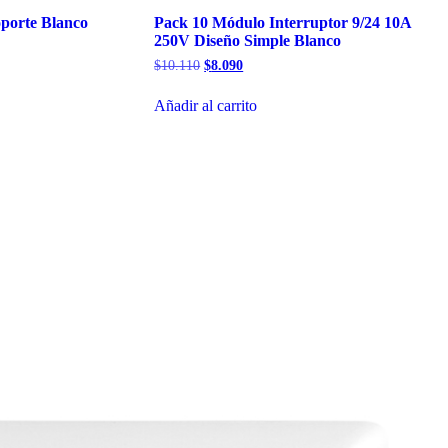
oporte Blanco
Pack 10 Módulo Interruptor 9/24 10A
250V Diseño Simple Blanco
El
El
$
10.110
$
8.090
precio
precio
original
actual
Añadir al carrito
era:
es:
$10.110.
$8.090.