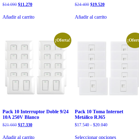
El
El
El
El
$
14.090
$
11.270
$
24.400
$
19.520
precio
precio
precio
precio
original
actual
original
actual
Añadir al carrito
Añadir al carrito
era:
es:
era:
es:
$14.090.
$11.270.
$24.400.
$19.520.
¡Oferta!
¡Ofert
Pack 10 Interruptor Doble 9/24
Pack 10 Toma Internet
10A 250V Blanco
Metálico RJ65
El
El
Rango
$
21.660
$
17.330
$
17.540
-
$
20.040
precio
precio
de
Este
original
actual
precios:
Añadir al carrito
Seleccionar opciones
producto