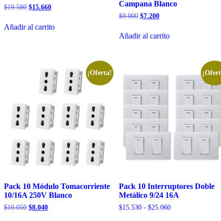
Campana Blanco
El
El
$
19.580
$
15.660
precio
precio
El
El
$
9.000
$
7.200
original
actual
precio
precio
Añadir al carrito
era:
es:
original
actual
Añadir al carrito
$19.580.
$15.660.
era:
es:
$9.000.
$7.200.
¡Oferta!
¡Ofert
Pack 10 Módulo Tomacorriente
Pack 10 Interruptores Doble
10/16A 250V Blanco
Metálico 9/24 16A
El
El
Rango
$
10.050
$
8.040
$
15.530
-
$
25.060
precio
precio
de
Este