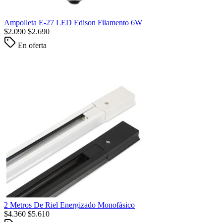
Ampolleta E-27 LED Edison Filamento 6W
$
2.090
$
2.690
En oferta
2 Metros De Riel Energizado Monofásico
$
4.360
$
5.610