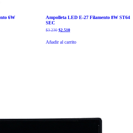
ento 6W
Ampolleta LED E-27 Filamento 8W ST64
SEC
El
El
$
3.230
$
2.510
precio
precio
original
actual
Añadir al carrito
era:
es:
$3.230.
$2.510.