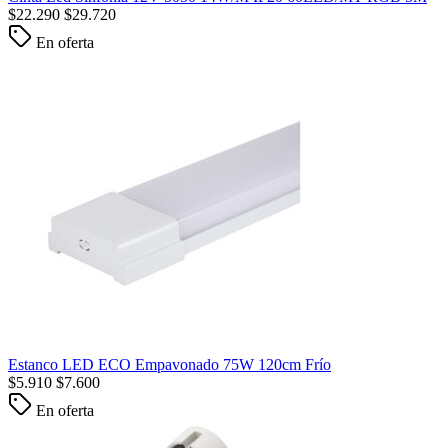
$
22.290
$
29.720
En oferta
Estanco LED ECO Empavonado 75W 120cm Frío
$
5.910
$
7.600
En oferta