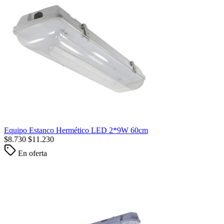
Equipo Estanco Hermético LED 2*9W 60cm
$
8.730
$
11.230
En oferta