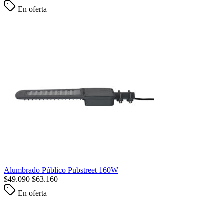
En oferta
Alumbrado Público Pubstreet 160W
$
49.090
$
63.160
En oferta