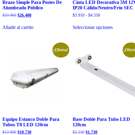
Brazo Simple Para Postes De
Cinta LED Decorativa 5M 12
Alumbrado Público
IP20 Cálido/Neutro/Frío SEC
El
El
Rango
$
33.960
$
26.400
$
3.910
-
$
4.550
precio
precio
de
Este
original
actual
precios:
Añadir al carrito
Seleccionar opciones
producto
era:
es:
desde
tiene
$33.960.
$26.400.
$3.910
múltiples
hasta
variantes.
$4.550
Las
¡Oferta!
¡Ofert
opciones
se
pueden
elegir
en
la
página
de
producto
Equipo Estanco Doble Para
Base Doble Para Tubo LED
Tubos T8 LED 120cm
120cm
El
El
El
El
$
13.800
$
10.730
$
2.230
$
1.730