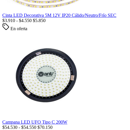
Cinta LED Decorativa 5M 12V IP20 Cálido/Neutro/Frío SEC
$
3.910
-
$
4.550
$
5.850
En oferta
Campana LED UFO Tipo C 200W
$
54.530
-
$
54.550
$
70.150