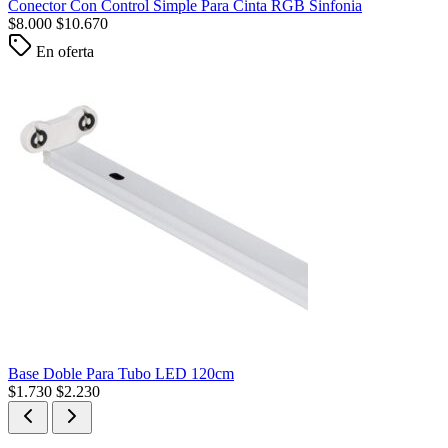
Conector Con Control Simple Para Cinta RGB Sinfonia
$
8.000
$
10.670
En oferta
Base Doble Para Tubo LED 120cm
$
1.730
$
2.230