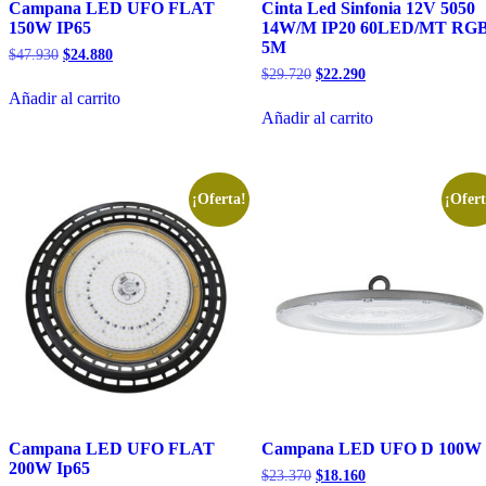
Campana LED UFO FLAT
Cinta Led Sinfonia 12V 5050
150W IP65
14W/M IP20 60LED/MT RG
5M
El
El
$
47.930
$
24.880
precio
precio
El
El
$
29.720
$
22.290
original
actual
precio
precio
Añadir al carrito
era:
es:
original
actual
Añadir al carrito
$47.930.
$24.880.
era:
es:
$29.720.
$22.290.
¡Oferta!
¡Ofert
Campana LED UFO FLAT
Campana LED UFO D 100W
200W Ip65
El
El
$
23.370
$
18.160