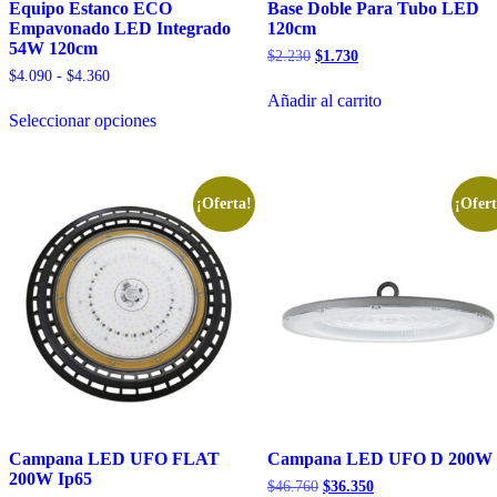
Equipo Estanco ECO
Base Doble Para Tubo LED
Empavonado LED Integrado
120cm
54W 120cm
El
El
$
2.230
$
1.730
precio
precio
Rango
$
4.090
-
$
4.360
original
actual
de
Añadir al carrito
Este
era:
es:
precios:
Seleccionar opciones
producto
$2.230.
$1.730.
desde
tiene
$4.090
múltiples
hasta
variantes.
$4.360
Las
¡Oferta!
¡Ofert
opciones
se
pueden
elegir
en
la
página
de
producto
Campana LED UFO FLAT
Campana LED UFO D 200W
200W Ip65
El
El
$
46.760
$
36.350