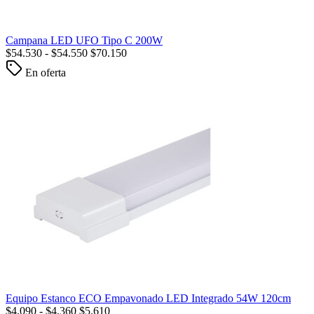
Campana LED UFO Tipo C 200W
$
54.530
-
$
54.550
$
70.150
En oferta
Equipo Estanco ECO Empavonado LED Integrado 54W 120cm
$
4.090
-
$
4.360
$
5.610