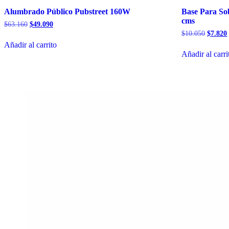
Alumbrado Público Pubstreet 160W
Base Para S
cms
El
El
$
63.160
$
49.090
precio
precio
El
$
10.050
$
7.820
original
actual
precio
Añadir al carrito
era:
es:
origina
Añadir al carri
$63.160.
$49.090.
era:
$10.05