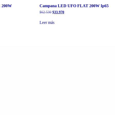
C 200W
Campana LED UFO FLAT 200W Ip65
El
El
$
62.530
$
33.970
precio
precio
original
actual
Leer más
era:
es:
$62.530.
$33.970.