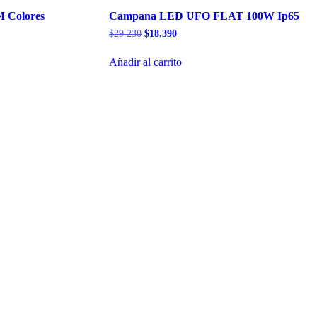
M Colores
Campana LED UFO FLAT 100W Ip65
El
El
$
29.230
$
18.390
precio
precio
original
actual
Añadir al carrito
era:
es:
$29.230.
$18.390.