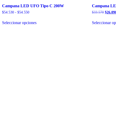
Campana LED UFO Tipo C 200W
Campana LE
Rango
El
$
54.530
-
$
54.550
$
33.570
$
26.09
de
precio
Este
precios:
origina
Seleccionar opciones
Seleccionar o
producto
desde
era:
tiene
$54.530
$33.57
múltiples
hasta
variantes.
$54.550
Las
opciones
se
pueden
elegir
en
la
página
de
producto